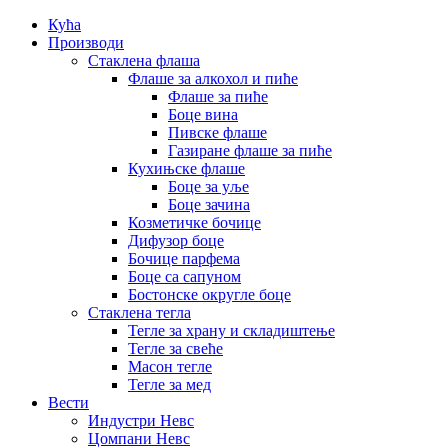
Кућа
Производи
Стаклена флаша
Флаше за алкохол и пиће
Флаше за пиће
Боце вина
Пивске флаше
Газиране флаше за пиће
Кухињске флаше
Боце за уље
Боце зачина
Козметичке бочице
Дифузор боце
Бочице парфема
Боце са сапуном
Бостонске округле боце
Стаклена тегла
Тегле за храну и складиштење
Тегле за свеће
Масон тегле
Тегле за мед
Вести
Индустри Невс
Цомпани Невс