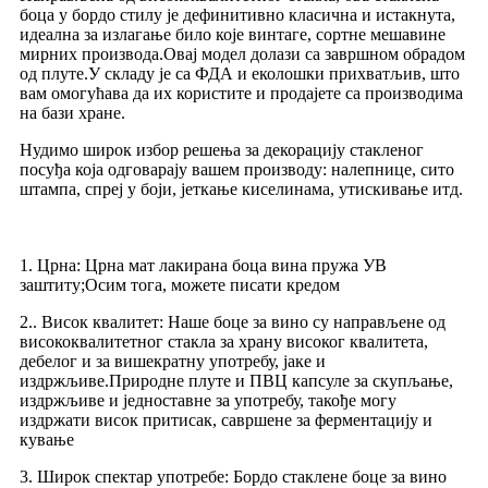
боца у бордо стилу је дефинитивно класична и истакнута,
идеална за излагање било које винтаге, сортне мешавине
мирних производа.Овај модел долази са завршном обрадом
од плуте.У складу је са ФДА и еколошки прихватљив, што
вам омогућава да их користите и продајете са производима
на бази хране.
Нудимо широк избор решења за декорацију стакленог
посуђа која одговарају вашем производу: налепнице, сито
штампа, спреј у боји, јеткање киселинама, утискивање итд.
1. Црна: Црна мат лакирана боца вина пружа УВ
заштиту;Осим тога, можете писати кредом
2.. Висок квалитет: Наше боце за вино су направљене од
висококвалитетног стакла за храну високог квалитета,
дебелог и за вишекратну употребу, јаке и
издржљиве.Природне плуте и ПВЦ капсуле за скупљање,
издржљиве и једноставне за употребу, такође могу
издржати висок притисак, савршене за ферментацију и
кување
3. Широк спектар употребе: Бордо стаклене боце за вино