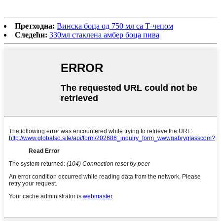
Претходна:
Винска боца од 750 мл са Т-чепом
Следећи:
330мл стаклена амбер боца пива