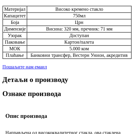
Материјал
Високо кремено стакло
Капацитет
750мл
Боја
Црн
Димензије
Висина: 320 мм, пречник: 71 мм
Узорак
Доступан
Паковање
Картон/палета
МОК
5.000 ком
Плаћање
Банковни трансфер, Вестерн Унион, акредитив
Пошаљите нам емаил
Детаљи о производу
Ознаке производа
Опис производа
Направљена од висококвалитетног стакла, ова стаклена