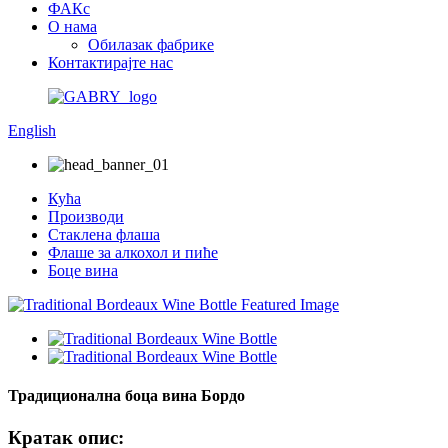
ФАКс
О нама
Обилазак фабрике
Контактирајте нас
English
Кућа
Производи
Стаклена флаша
Флаше за алкохол и пиће
Боце вина
Традиционална боца вина Бордо
Кратак опис: