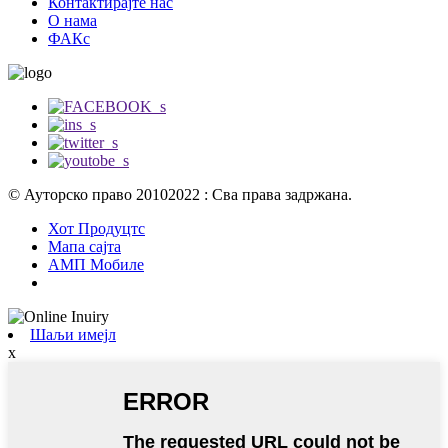
Контактирајте нас
О нама
ФАКс
© Ауторско право 20102022 : Сва права задржана.
Хот Продуцтс
Мапа сајта
АМП Мобиле
Шаљи имејл
x