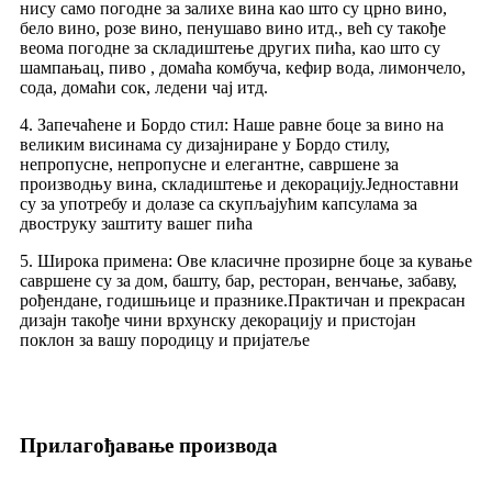
нису само погодне за залихе вина као што су црно вино,
бело вино, розе вино, пенушаво вино итд., већ су такође
веома погодне за складиштење других пића, као што су
шампањац, пиво , домаћа комбуча, кефир вода, лимончело,
сода, домаћи сок, ледени чај итд.
4. Запечаћене и Бордо стил: Наше равне боце за вино на
великим висинама су дизајниране у Бордо стилу,
непропусне, непропусне и елегантне, савршене за
производњу вина, складиштење и декорацију.Једноставни
су за употребу и долазе са скупљајућим капсулама за
двоструку заштиту вашег пића
5. Широка примена: Ове класичне прозирне боце за кување
савршене су за дом, башту, бар, ресторан, венчање, забаву,
рођендане, годишњице и празнике.Практичан и прекрасан
дизајн такође чини врхунску декорацију и пристојан
поклон за вашу породицу и пријатеље
Прилагођавање производа