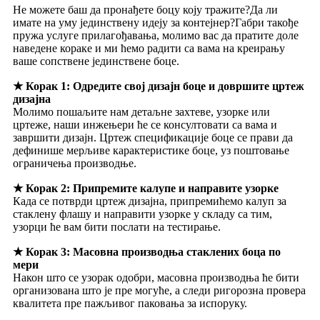
Не можете баш да пронађете боцу коју тражите?Да ли
имате на уму јединствену идеју за контејнер?Габри такође
пружа услуге прилагођавања, молимо вас да пратите доле
наведене кораке и ми ћемо радити са вама на креирању
ваше сопствене јединствене боце.
★ Корак 1: Одредите свој дизајн боце и довршите цртеж
дизајна
Молимо пошаљите нам детаљне захтеве, узорке или
цртеже, наши инжењери ће се консултовати са вама и
завршити дизајн. Цртеж спецификације боце се прави да
дефинише мерљиве карактеристике боце, уз поштовање
ограничења производње.
★ Корак 2: Припремите калупе и направите узорке
Када се потврди цртеж дизајна, припремићемо калуп за
стаклену флашу и направити узорке у складу са тим,
узорци ће вам бити послати на тестирање.
★ Корак 3: Масовна производња стаклених боца по
мери
Након што се узорак одобри, масовна производња ће бити
организована што је пре могуће, а следи ригорозна провера
квалитета пре пажљивог паковања за испоруку.