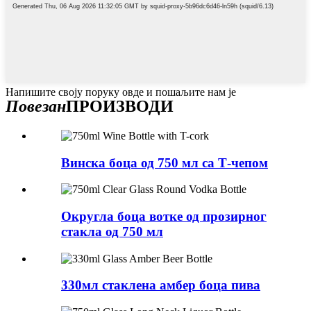
Напишите своју поруку овде и пошаљите нам је
Повезан
ПРОИЗВОДИ
Винска боца од 750 мл са Т-чепом
Округла боца вотке од прозирног
стакла од 750 мл
330мл стаклена амбер боца пива