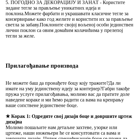
5. ПОГОДНО ЗА ДЕКОРАЦИЈУ И ЗАНАТ - Користите
зидане тегле за прављење уникатних идеја и
поклона.Можете фарбати и украшавати класичне тегле за
конзервирање како год желите и користити их за прављење
светла за забаву.Поклоните својој вољеној особи јединствен
лични поклон са овим домаћим колачићима у прелепој
тегли за желе.
Прилагођавање производа
Не можете баш да пронађете боцу коју тражите?Да ли
имате на уму јединствену идеју за контејнер?Габри такође
пружа услуге прилагођавања, молимо вас да пратите доле
наведене кораке и ми ћемо радити са вама на креирању
ваше сопствене јединствене боце.
★ Корак 1: Одредите свој дизајн боце и довршите цртеж
дизајна
Молимо пошаљите нам детаљне захтеве, узорке или
цртеже, наши инжењери ће се консултовати са вама и
завршити дизајн. Цртеж спецификације боце се прави да