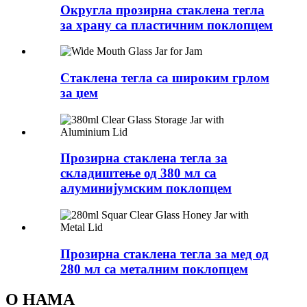
Округла прозирна стаклена тегла
за храну са пластичним поклопцем
Стаклена тегла са широким грлом
за џем
Прозирна стаклена тегла за
складиштење од 380 мл са
алуминијумским поклопцем
Прозирна стаклена тегла за мед од
280 мл са металним поклопцем
О НАМА