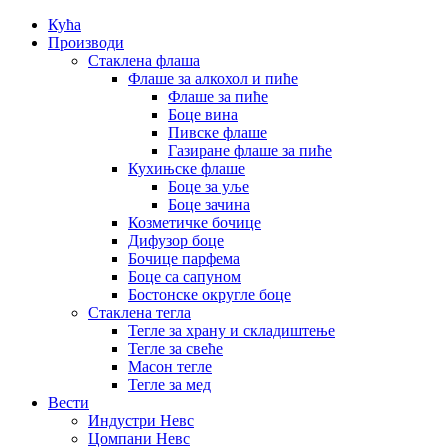
Кућа
Производи
Стаклена флаша
Флаше за алкохол и пиће
Флаше за пиће
Боце вина
Пивске флаше
Газиране флаше за пиће
Кухињске флаше
Боце за уље
Боце зачина
Козметичке бочице
Дифузор боце
Бочице парфема
Боце са сапуном
Бостонске округле боце
Стаклена тегла
Тегле за храну и складиштење
Тегле за свеће
Масон тегле
Тегле за мед
Вести
Индустри Невс
Цомпани Невс