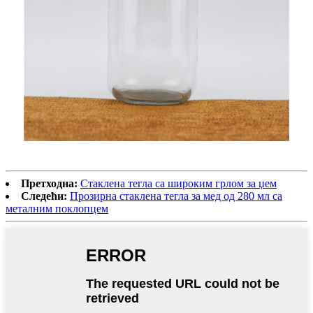
Претходна:
Стаклена тегла са широким грлом за џем
Следећи:
Прозирна стаклена тегла за мед од 280 мл са
металним поклопцем