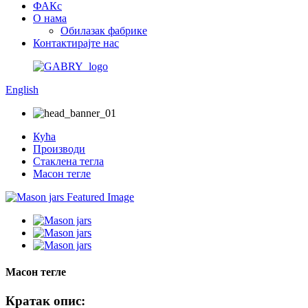
ФАКс
О нама
Обилазак фабрике
Контактирајте нас
English
Кућа
Производи
Стаклена тегла
Масон тегле
Масон тегле
Кратак опис: