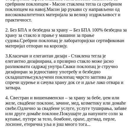
сребрним поклопцем - Масон стаклена тегла са сребрним
поклопцем на навој.Масон јар рукави су направљени од
висококвалитетних материјала за велику издржљивост и
практичност.
2. Без БПА и безбедна за храну -- Без БПА 100% безбедна за
храну за стакло и прање у машини за прање
судова.Сребрни поклопац је лабораторијски сертификован
материјал отпоран на корозију.
3.Класичан и елегантан дизајн - Стаклена тегла је
елегантно дизајнирана, а прозирно стакло може јасно
разликовати садржај унутра.Сваки поклопац је стручно
дизајниран за једноставну употребу и безбедно
складиштење;укључени поклопац чврсто заптива да
спречи цурење и сачува храну док се и даље лако отвара и
затвара.
4. Свестран и вишенаменски – за храну за бебе, џем или
желе, свадбене поклоне, зачине, мед, козметику или домаће
свеће.Одлично за свадбене услуге, услуге туширања, забаве
или друге домаће поклоне.Покушајте да напуните соли за
купање, путере за тело, бомбоне, орахе, дугмад, перле,
лосионе, етерична уља и још много тога...