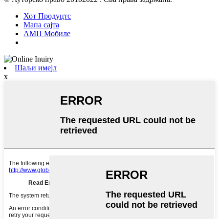
Хот Продуцтс
Мапа сајта
АМП Мобиле
Шаљи имејл
x