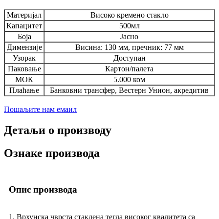
Материјал
Високо кремено стакло
Капацитет
500мл
Боја
Јасно
Димензије
Висина: 130 мм, пречник: 77 мм
Узорак
Доступан
Паковање
Картон/палета
МОК
5.000 ком
Плаћање
Банковни трансфер, Вестерн Унион, акредитив
Пошаљите нам емаил
Детаљи о производу
Ознаке производа
Опис производа
1. Врхунска чврста стаклена тегла високог квалитета са