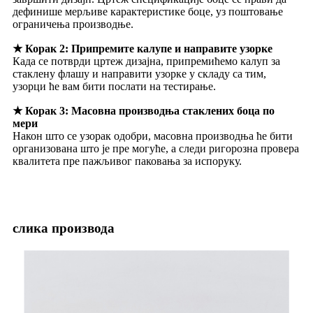
дефинише мерљиве карактеристике боце, уз поштовање
ограничења производње.
★ Корак 2: Припремите калупе и направите узорке
Када се потврди цртеж дизајна, припремићемо калуп за
стаклену флашу и направити узорке у складу са тим,
узорци ће вам бити послати на тестирање.
★ Корак 3: Масовна производња стаклених боца по
мери
Након што се узорак одобри, масовна производња ће бити
организована што је пре могуће, а следи ригорозна провера
квалитета пре пажљивог паковања за испоруку.
слика производа