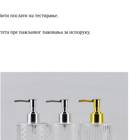
бити послати на тестирање.
итета пре пажљивог паковања за испоруку.