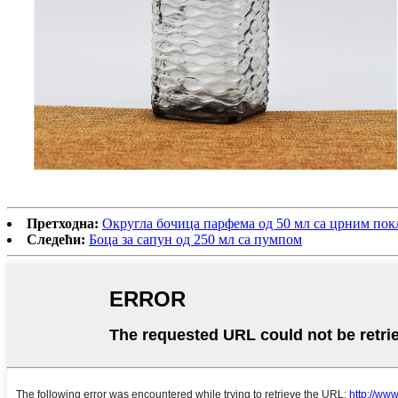
Претходна:
Округла бочица парфема од 50 мл са црним по
Следећи:
Боца за сапун од 250 мл са пумпом