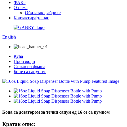
ФАКс
О нама
Обилазак фабрике
Контактирајте нас
English
Кућа
Производи
Стаклена флаша
Боце са сапуном
Боца са дозатором за течни сапун од 16 оз са пумпом
Кратак опис: