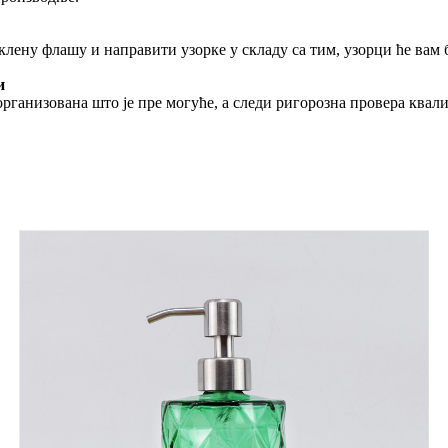
клену флашу и направити узорке у складу са тим, узорци ће вам 
и
рганизована што је пре могуће, а следи ригорозна провера квал