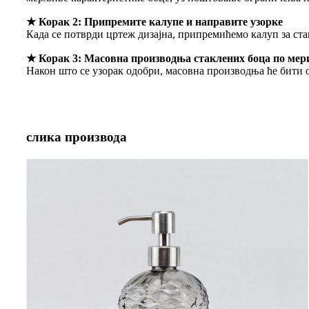
★ Корак 2: Припремите калупе и направите узорке
Када се потврди цртеж дизајна, припремићемо калуп за ста
★ Корак 3: Масовна производња стаклених боца по мер
Након што се узорак одобри, масовна производња ће бити о
слика производа