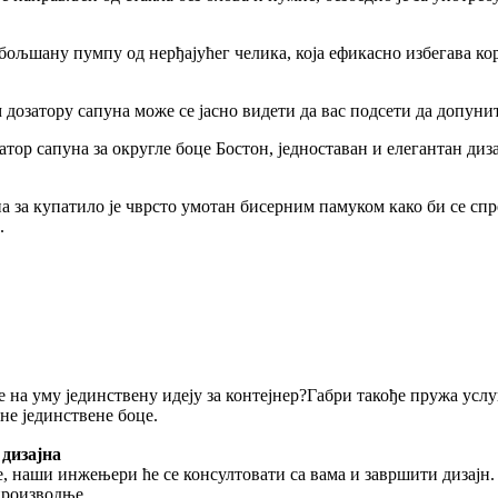
бољшану пумпу од нерђајућег челика, која ефикасно избегава коро
дозатору сапуна може се јасно видети да вас подсети да допунит
затор сапуна за округле боце Бостон, једноставан и елегантан ди
а за купатило је чврсто умотан бисерним памуком како би се спр
.
 на уму јединствену идеју за контејнер?Габри такође пружа усл
не јединствене боце.
 дизајна
, наши инжењери ће се консултовати са вама и завршити дизајн
производње.