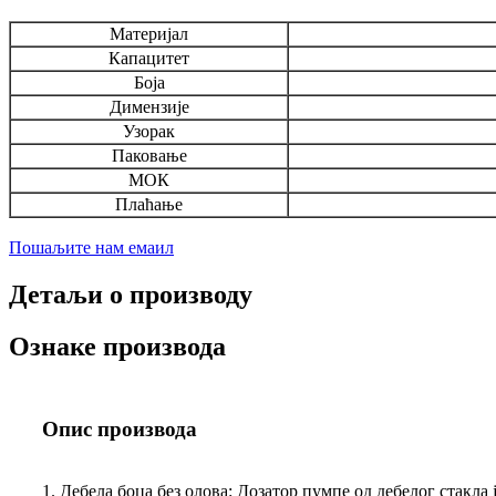
Материјал
Капацитет
Боја
Димензије
Узорак
Паковање
МОК
Плаћање
Пошаљите нам емаил
Детаљи о производу
Ознаке производа
Опис производа
1. Дебела боца без олова: Дозатор пумпе од дебелог стакла