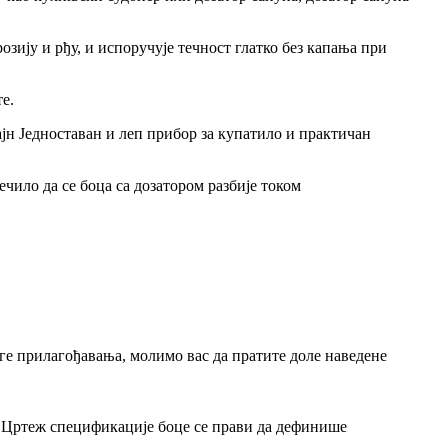
зију и рђу, и испоручује течност глатко без капања при
е.
зајн Једноставан и леп прибор за купатило и практичан
ечило да се боца са дозатором разбије током
уге прилагођавања, молимо вас да пратите доле наведене
. Цртеж спецификације боце се прави да дефинише