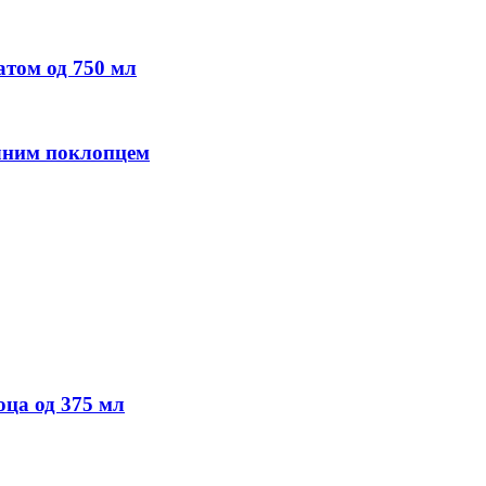
атом од 750 мл
алним поклопцем
оца од 375 мл