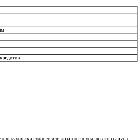
мм
акредитив
бу као кухињски судопер или дозатор сапуна, дозатор сапуна