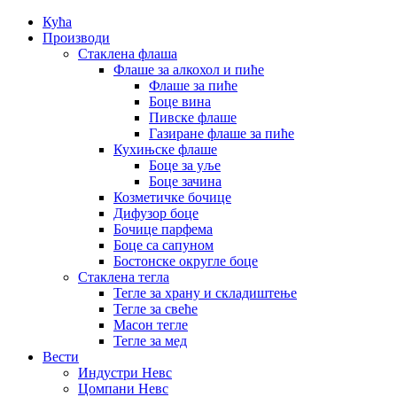
Кућа
Производи
Стаклена флаша
Флаше за алкохол и пиће
Флаше за пиће
Боце вина
Пивске флаше
Газиране флаше за пиће
Кухињске флаше
Боце за уље
Боце зачина
Козметичке бочице
Дифузор боце
Бочице парфема
Боце са сапуном
Бостонске округле боце
Стаклена тегла
Тегле за храну и складиштење
Тегле за свеће
Масон тегле
Тегле за мед
Вести
Индустри Невс
Цомпани Невс