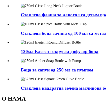
Стаклена флаша за алкохол са дугим вр
Стаклена боца зачина од 100 мл са мет
120мл Елегент округла дифузор боца
Боца за сапун од 250 мл са пумпом
Стаклена квадратна зелена маслинова б
О НАМА