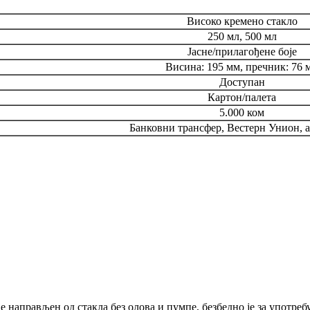
Високо кремено стакло
250 мл, 500 мл
Јасне/прилагођене боје
Висина: 195 мм, пречник: 76 
Доступан
Картон/палета
5.000 ком
Банковни трансфер, Вестерн Унион, 
 је направљен од стакла без олова и пумпе, безбедно је за употре