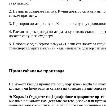
за купатило.
2. Пумпа за дозирање сапуна: Ручни дозатор сапуна има по
сваком притиску.
3. Прозирни дозатор сапуна: Количина сапуна у провидном 
4. Елегантна декорација дозатора за купатило: стаклени до
дозатор сапуна за судоперу.
5. Паковање од бисерног памука - Сваки сет дозатора сапун
транспорта.Будите пажљиви када извлачите дозатор сапуна
Прилагођавање производа
Не можете баш да пронађете боцу коју тражите?Да ли имате
кораке и ми ћемо радити са вама на креирању ваше сопстве
★ Корак 1: Одредите свој дизајн боце и довршите цртеж
Молимо пошаљите нам детаљне захтеве, узорке или цртеже
мерљиве карактеристике боце, уз поштовање ограничења 